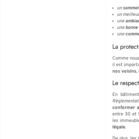
un
sommei
un meilleu
une
ambian
une
bonne 
une
commun
La protect
Comme nous 
il est impor
nos voisins
,
Le respec
En bâtiment 
Règlementat
conformer 
entre 30 et 
les immeuble
légale
.
De plus, les