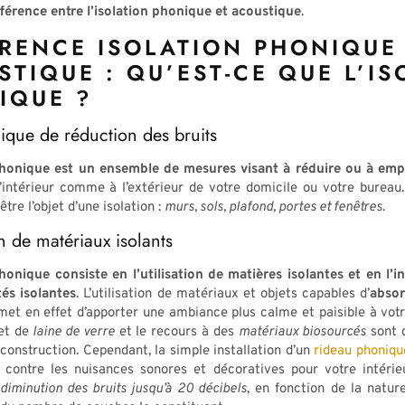
fférence entre l’isolation phonique et acoustique
.
ERENCE ISOLATION PHONIQUE
STIQUE : QU’EST-CE QUE L’I
IQUE ?
ique de réduction des bruits
 phonique est un ensemble de mesures visant à réduire ou à em
l’intérieur comme à l’extérieur de votre domicile ou votre bureau
tre l’objet d’une isolation :
murs, sols, plafond, portes et fenêtres
.
ion de matériaux isolants
phonique consiste en l’utilisation de matières isolantes et en l’i
és isolantes
. L’utilisation de matériaux et objets capables d’
absor
et en effet d’apporter une ambiance plus calme et paisible à votr
et de
laine de verre
et le recours à des
matériaux biosourcés
sont 
construction. Cependant, la simple installation d’un
rideau phoniqu
e contre les nuisances sonores et décoratives pour votre intéri
diminution des bruits jusqu’à 20 décibels
, en fonction de la natur