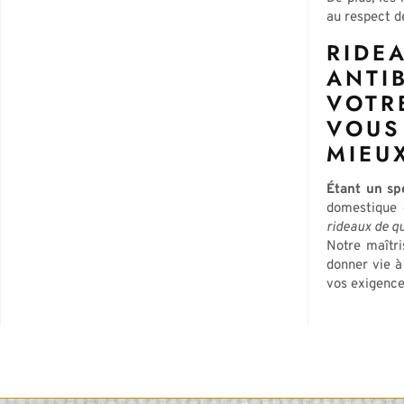
au respect d
RIDE
ANTI
VOTR
VOUS
MIEU
Étant un spé
domestique e
rideaux de q
Notre maîtri
donner vie à
vos exigence