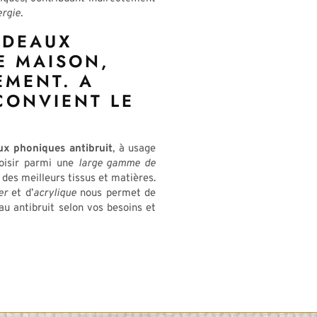
ergie
.
IDEAUX
E MAISON,
EMENT. A
CONVIENT LE
aux phoniques antibruit
, à usage
hoisir parmi une
large gamme de
r des meilleurs tissus et matières.
er
et d’
acrylique
nous permet de
au antibruit selon vos besoins et