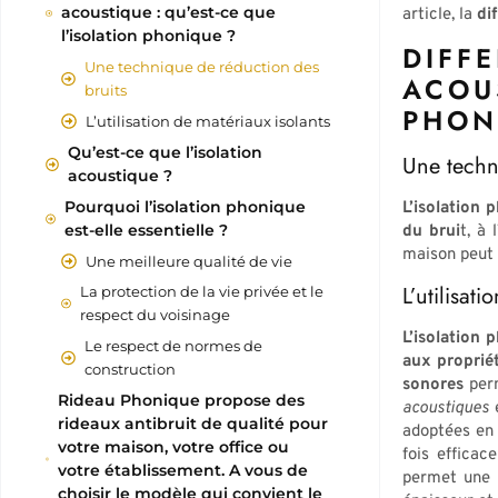
acoustique : qu’est-ce que
article, la
di
l’isolation phonique ?
DIFF
Une technique de réduction des
ACOU
bruits
PHON
L’utilisation de matériaux isolants
Qu’est-ce que l’isolation
Une techn
acoustique ?
Pourquoi l’isolation phonique
L’isolation
est-elle essentielle ?
du brui
t, à 
maison peut ê
Une meilleure qualité de vie
L’utilisat
La protection de la vie privée et le
respect du voisinage
L’isolation 
Le respect de normes de
aux propriét
construction
sonores
perm
Rideau Phonique propose des
acoustiques
rideaux antibruit de qualité pour
adoptées en 
votre maison, votre office ou
fois efficac
votre établissement. A vous de
permet une
choisir le modèle qui convient le