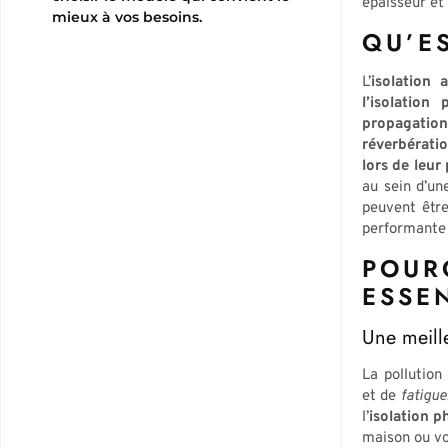
épaisseur et
mieux à vos besoins.
QU’E
L’
isolation 
l’isolation
propagation
réverbératio
lors de leur
au sein d’un
peuvent être
performante 
POUR
ESSEN
Une meille
La pollution
et de
fatigue
l’
isolation 
maison ou vot