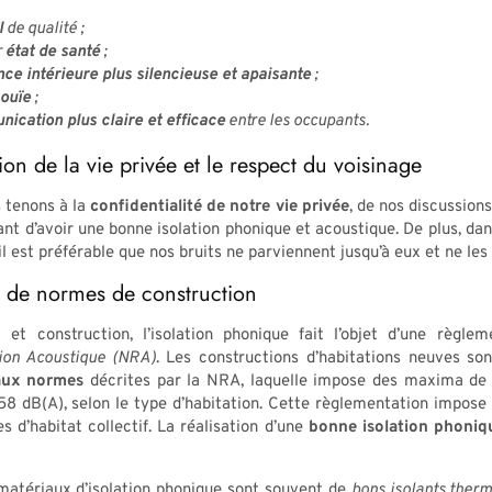
l
de qualité ;
r
état de santé
;
ce intérieure plus silencieuse et apaisante
;
ouïe
;
ication plus claire et efficace
entre les occupants.
ion de la vie privée et le respect du voisinage
tenons à la
confidentialité de notre vie privée
, de nos discussion
tant d’avoir une bonne isolation phonique et acoustique. De plus, da
 il est préférable que nos bruits ne parviennent jusqu’à eux et ne les
t de normes de construction
et construction, l’isolation phonique fait l’objet d’une règlem
ion Acoustique (NRA)
. Les constructions d’habitations neuves s
aux normes
décrites par la NRA, laquelle impose des maxima de 
58 dB(A), selon le type d’habitation. Cette règlementation impose 
s d’habitat collectif. La réalisation d’une
bonne isolation phoniq
 matériaux d’isolation phonique sont souvent de
bons isolants ther