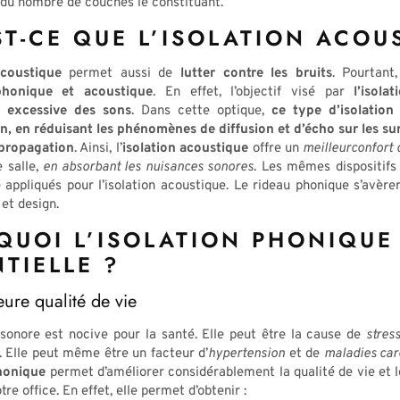
 du nombre de couches le constituant.
ST-CE QUE L’ISOLATION ACOU
acoustique
permet aussi de
lutter contre les bruits
. Pourtant
 phonique et acoustique
. En effet, l’objectif visé par
l’isola
 excessive des sons
. Dans cette optique,
ce type d’isolation
n, en réduisant les phénomènes de diffusion et d’écho sur les sur
 propagation
. Ainsi, l’
isolation acoustique
offre un
meilleurconfort 
e salle,
en absorbant les nuisances sonores
. Les mêmes dispositifs 
 appliqués pour l’isolation acoustique. Le rideau phonique s’avère
et design.
QUOI L’ISOLATION PHONIQUE 
TIELLE ?
ure qualité de vie
 sonore est nocive pour la santé. Elle peut être la cause de
stres
. Elle peut même être un facteur d’
hypertension
et de
maladies car
phonique
permet d’améliorer considérablement la qualité de vie et 
re office. En effet, elle permet d’obtenir :